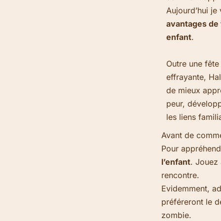
Aujourd’hui je
avantages de 
enfant
.
Outre une fêt
effrayante, Ha
de mieux appré
peur, développe
les liens famili
Avant de commen
Pour appréhende
l’enfant
. Jouez 
rencontre.
Evidemment, adap
préféreront le 
zombie.