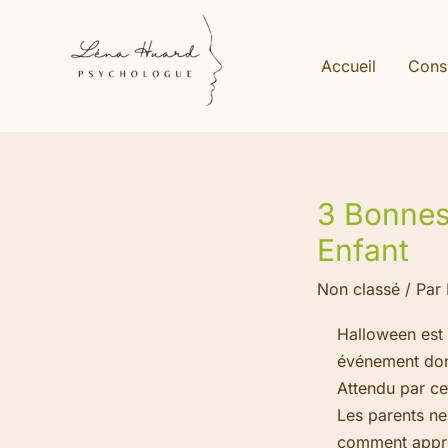
Aller
au
contenu
Accueil
Consu
3 Bonnes
Enfant
Non classé
/ Par
Halloween est 
événement don
Attendu par cer
Les parents ne
comment appré