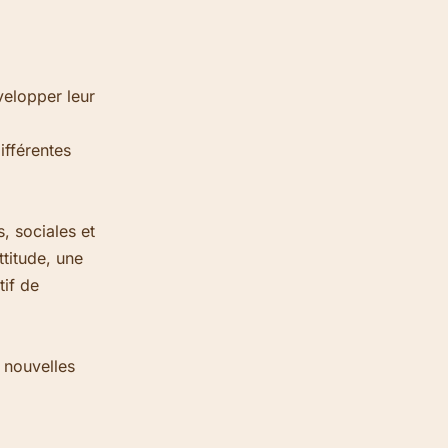
velopper leur
ifférentes
, sociales et
ttitude, une
tif de
 nouvelles