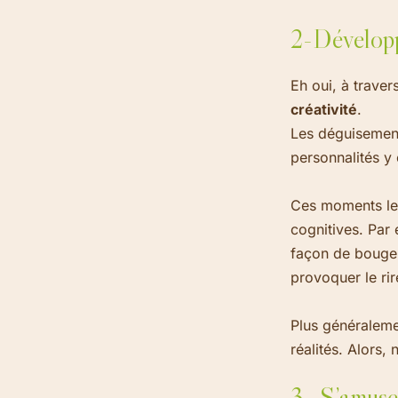
2-Développ
Eh oui, à traver
créativité
.
Les déguisements
personnalités y 
Ces moments leu
cognitives. Par 
façon de bouger 
provoquer le rir
Plus généraleme
réalités. Alors,
3- S’amuse