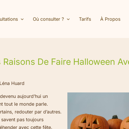
ltations
Où consulter ?
Tarifs
À Propos
 Raisons De Faire Halloween Av
Léna Huard
devenu aujourd’hui un
t tout le monde parle.
tains, redouter par d’autres.
 savent pas toujours
hender avec cette fête.