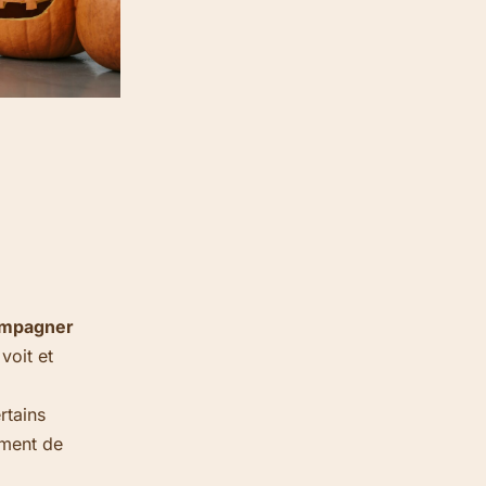
ompagner
voit et
rtains
ement de